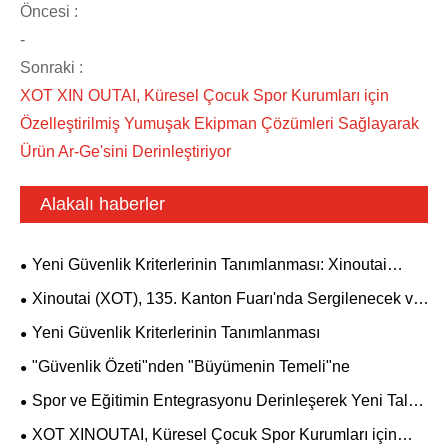
Öncesi :
-
Sonraki :
XOT XIN OUTAI, Küresel Çocuk Spor Kurumları için
Özelleştirilmiş Yumuşak Ekipman Çözümleri Sağlayarak
Ürün Ar-Ge'sini Derinleştiriyor
Alakalı haberler
Yeni Güvenlik Kriterlerinin Tanımlanması: Xinoutai
(XOT) Jimnastik ve Koruyucu Mat Serisi Büyük
Xinoutai (XOT), 135. Kanton Fuarı'nda Sergilenecek ve
Yükseltmeyi Tamamladı
Tüm Yenilikçi Çocuk Spor Ekipmanlarını Küresel Pazara
Yeni Güvenlik Kriterlerinin Tanımlanması
Sunacak
"Güvenlik Özeti"nden "Büyümenin Temeli"ne
Spor ve Eğitimin Entegrasyonu Derinleşerek Yeni Talep
Yaratıyor
XOT XINOUTAI, Küresel Çocuk Spor Kurumları için