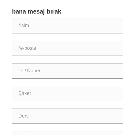
Özelleştirilmiş Yumuşak Ekipman Çözümleri Sağlayarak
Ürün Ar-Ge'sini Derinleştiriyor
bana mesaj bırak