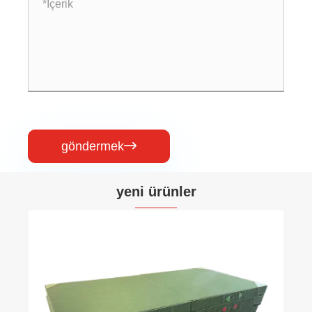
göndermek

yeni ürünler