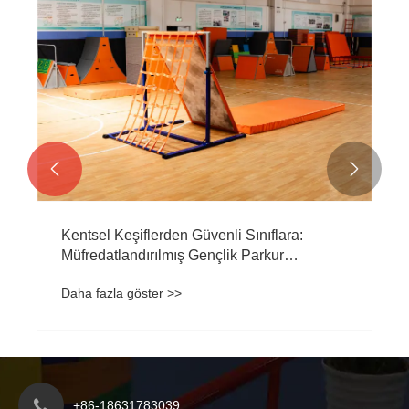


Spor ve Eğitimin Entegrasyonu
Derinleşerek Yeni Talep Yaratıyor
Daha fazla göster >>
+86-18631783039